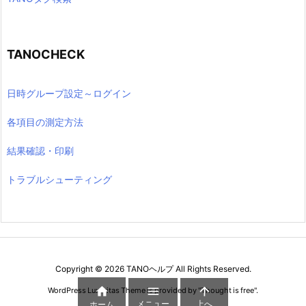
TANOCHECK
日時グループ設定～ログイン
各項目の測定方法
結果確認・印刷
トラブルシューティング
Copyright ©
2026
TANOヘルプ
All Rights Reserved.



WordPress Luxeritas Theme is provided by "
Thought is free
".
メニュー
上へ
ホーム