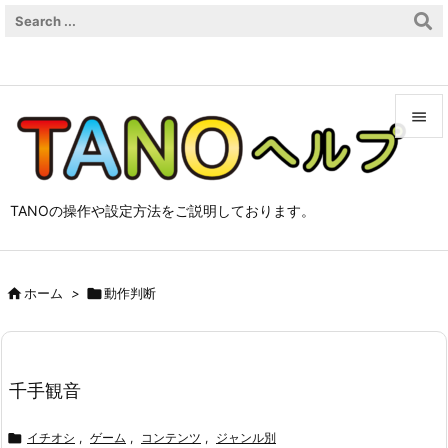


メニュ

TANOの操作や設定方法をご説明しております。
サイド

前へ

ホーム
>

動作判断

次へ

検索
千手観音

イチオシ
,
ゲーム
,
コンテンツ
,
ジャンル別