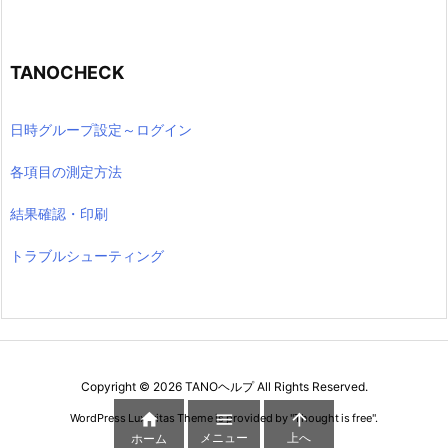
TANOCHECK
日時グループ設定～ログイン
各項目の測定方法
結果確認・印刷
トラブルシューティング
Copyright ©
2026
TANOヘルプ
All Rights Reserved.



WordPress Luxeritas Theme is provided by "
Thought is free
".
メニュー
上へ
ホーム