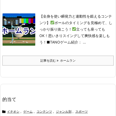
【全身を使い瞬発力と連動性を鍛えるコンテ
ンツ】
ボールのタイミングを見極めて、し
っかり振り抜こう！
立っても座っても
OK！思いきりスイングして爽快感を楽しも
う！
■TANOゲーム紹介： ...
記事を読む
ホームラン
的当て

イチオシ
,
ゲーム
,
コンテンツ
,
ジャンル別
,
スポーツ