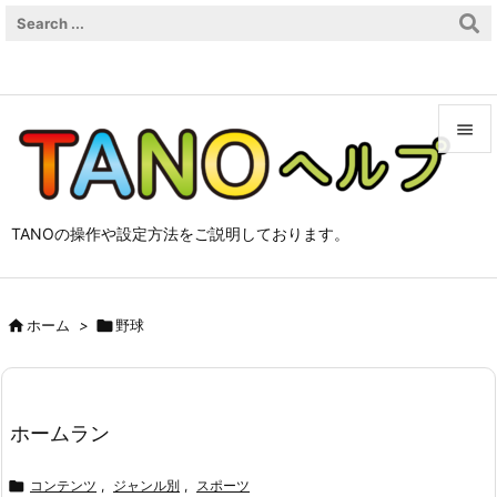


メニュ

TANOの操作や設定方法をご説明しております。
サイド

前へ

ホーム
>

野球

次へ

検索
ホームラン

コンテンツ
,
ジャンル別
,
スポーツ