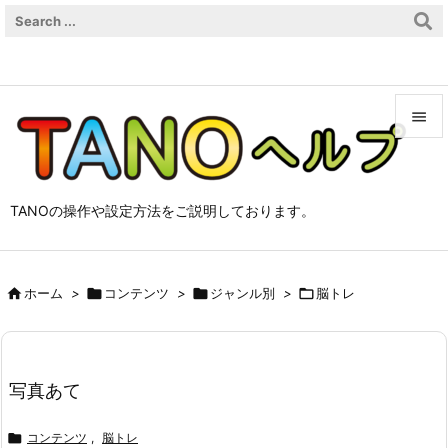


メニュ

TANOの操作や設定方法をご説明しております。
サイド

前へ

ホーム
>

コンテンツ
>

ジャンル別
>

脳トレ

次へ

検索
写真あて

コンテンツ
,
脳トレ