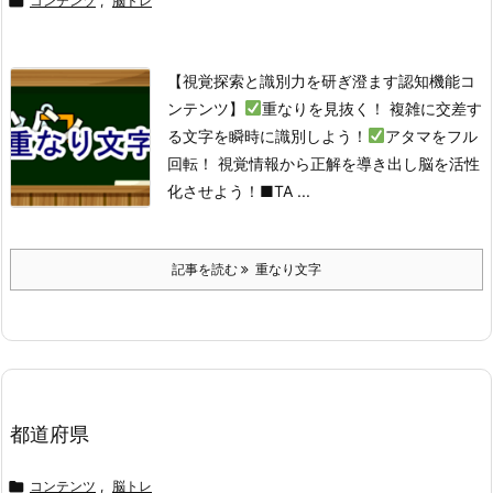

コンテンツ
,
脳トレ
【視覚探索と識別力を研ぎ澄ます認知機能コ
ンテンツ】
重なりを見抜く！ 複雑に交差す
る文字を瞬時に識別しよう！
アタマをフル
回転！ 視覚情報から正解を導き出し脳を活性
化させよう！
■TA ...
記事を読む
重なり文字
都道府県

コンテンツ
,
脳トレ