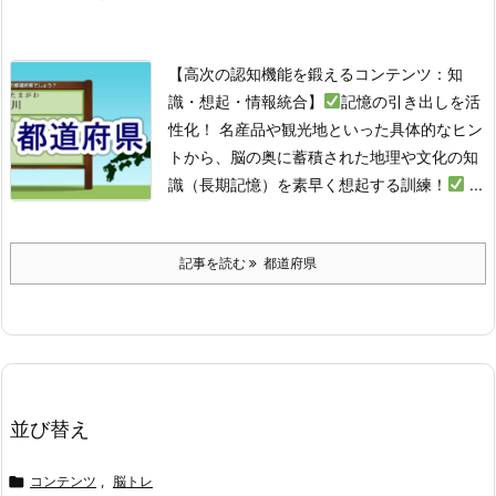
【高次の認知機能を鍛えるコンテンツ：知
識・想起・情報統合】
記憶の引き出しを活
性化！ 名産品や観光地といった具体的なヒン
トから、脳の奥に蓄積された地理や文化の知
識（長期記憶）を素早く想起する訓練！
...
記事を読む
都道府県
並び替え

コンテンツ
,
脳トレ