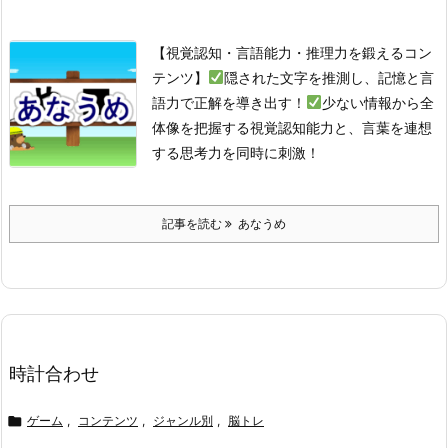
【視覚認知・言語能力・推理力を鍛えるコン
テンツ】
隠された文字を推測し、記憶と言
語力で正解を導き出す！
少ない情報から全
体像を把握する視覚認知能力と、言葉を連想
する思考力を同時に刺激！
記事を読む
あなうめ
時計合わせ

ゲーム
,
コンテンツ
,
ジャンル別
,
脳トレ