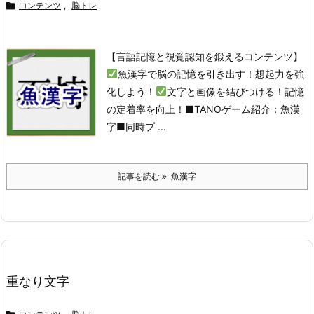

コンテンツ
,
脳トレ
【言語記憶と視覚認知を鍛えるコンテンツ】
魚漢字で脳の記憶を引き出す！想起力を強
化しよう！
文字と画像を結びつける！記憶
の定着率を向上！
■TANOゲーム紹介：魚漢
字
■同時プ ...
記事を読む
魚漢字
重なり文字