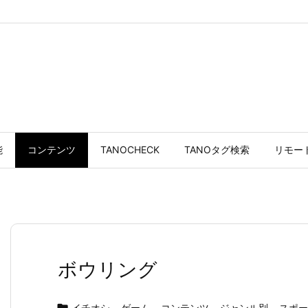
能
コンテンツ
TANOCHECK
TANOタグ検索
リモー
ボウリング
イチオシ
,
ゲーム
,
コンテンツ
,
ジャンル別
,
スポー