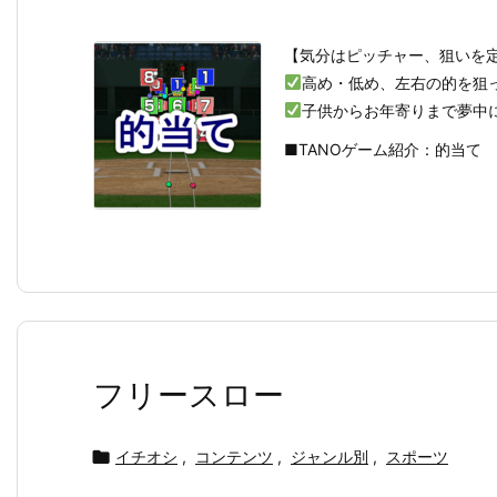
【気分はピッチャー、狙いを
高め・低め、左右の的を狙
子供からお年寄りまで夢中
■TANOゲーム紹介：的当て
フリースロー

イチオシ
,
コンテンツ
,
ジャンル別
,
スポーツ