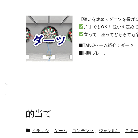
【狙いを定めてダーツを投げ
片手でもOK！ 狙いを定め
立って・座ってどちらでも
■TANOゲーム紹介：ダーツ
■同時プレ ...
的当て

イチオシ
,
ゲーム
,
コンテンツ
,
ジャンル別
,
スポー