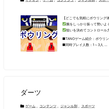

【どこでも気軽にボウリング
腕をしっかり振って勢いよ
狙いを決めてコントロール
■TANOゲーム紹介：ボウリ
■同時プレイ人数：1～3人 ...
ダーツ

ゲーム
,
コンテンツ
,
ジャンル別
,
スポーツ