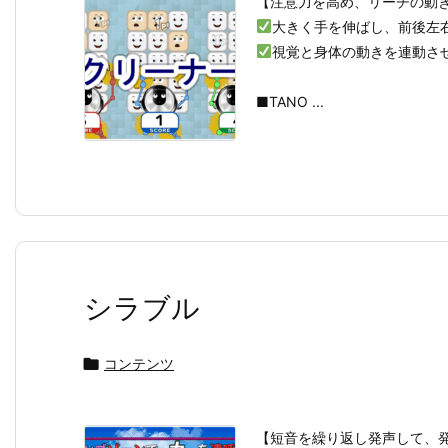
【注意力を高め、リーチの動
大きく手を伸ばし、前後左
視覚と身体の動きを連動さ
■TANO ...
シラブル

コンテンツ
【短音を繰り返し発声して、