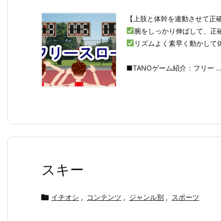
【上肢と体幹を連動させて正
腕をしっかり伸ばして、正
リズムよく素早く動かして
■TANOゲーム紹介：フリー ..
スキー

イチオシ
,
コンテンツ
,
ジャンル別
,
スポーツ