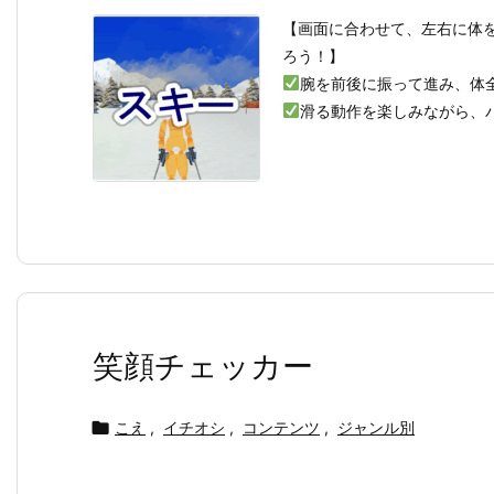
【画面に合わせて、左右に体
ろう！】
腕を前後に振って進み、体
滑る動作を楽しみながら、バ
笑顔チェッカー

こえ
,
イチオシ
,
コンテンツ
,
ジャンル別