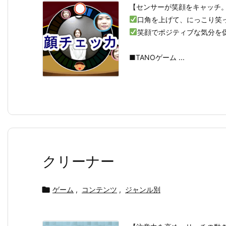
【センサーが笑顔をキャッチ
口角を上げて、にっこり笑
笑顔でポジティブな気分を
■TANOゲーム ...
クリーナー

ゲーム
,
コンテンツ
,
ジャンル別