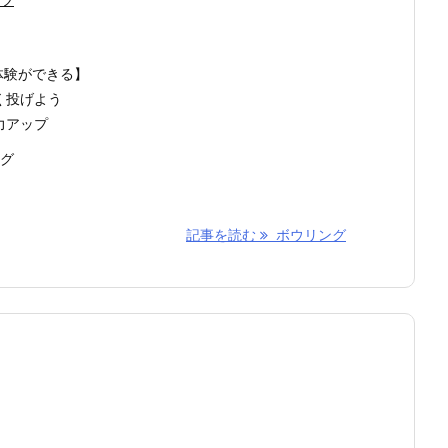
体験ができる】
く投げよう
力アップ
ング
記事を読む
ボウリング