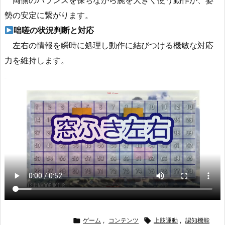
両側のバランスを保ちながら腕を大きく使う動作が、姿
勢の安定に繋がります。
咄嗟の状況判断と対応
左右の情報を瞬時に処理し動作に結びつける機敏な対応
力を維持します。

ゲーム
,
コンテンツ

上肢運動
,
認知機能