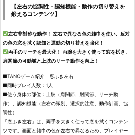
【左右の協調性・認知機能・動作の切り替えを
鍛えるコンテンツ】
左右非対称な動作！
左右で
異なる色の雑巾
を使い、
反対
の色の窓
を拭く
認知と運動の切り替え
を強化！
両手のリーチを最大化！
両腕を大きく使って窓を拭き、
肩関節の可動域
と
上肢のリーチ動作
を向上！
■
TANOゲーム紹介：窓ふき左右
■同時プレイ人数：1人
■使う身体の部位：上肢（肩関節、肘関節、リーチ動
作）、認知機能（左右の識別、選択的注意、動作計画、協
調性）
「窓ふき左右」は、両手を大きく使って窓を拭くコンテン
ツです。画面と雑巾の色が左右で異なるため、プレイヤー