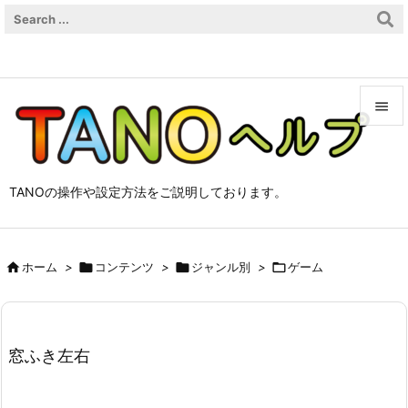


メニュ

TANOの操作や設定方法をご説明しております。
サイド

前へ

ホーム
>

コンテンツ
>

ジャンル別
>

ゲーム

次へ

検索
窓ふき左右