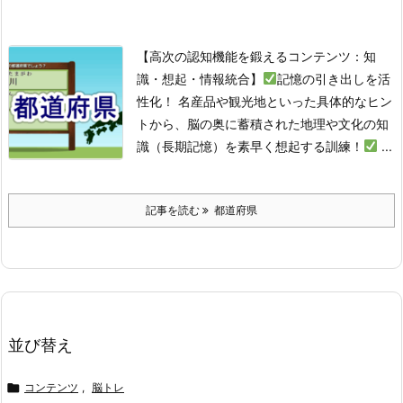
【高次の認知機能を鍛えるコンテンツ：知
識・想起・情報統合】
記憶の引き出しを活
性化！ 名産品や観光地といった具体的なヒン
トから、脳の奥に蓄積された地理や文化の知
識（長期記憶）を素早く想起する訓練！
...
記事を読む
都道府県
並び替え

コンテンツ
,
脳トレ