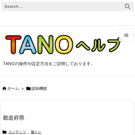


メニュ

TANOの操作や設定方法をご説明しております。
サイド

前へ

ホーム
>

認知機能

次へ

検索
都道府県

コンテンツ
,
脳トレ