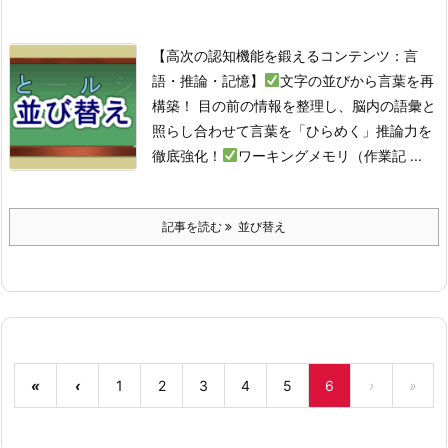
【高次の認知機能を鍛えるコンテンツ：言
語・推論・記憶】
文字の並びから言葉を再
構築！ 目の前の情報を整理し、脳内の語彙と
照らし合わせて言葉を「ひらめく」推論力を
徹底強化！
ワーキングメモリ（作業記 ...
記事を読む
並び替え
«
‹
1
2
3
4
5
6
›
»