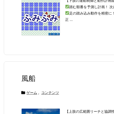
【下肢の運動制御と動作計画
踏む順番を予測し計画！ 
足の踏み込み動作を精密に
正 ...
風船

ゲーム
,
コンテンツ
【上肢の広範囲リーチと協調