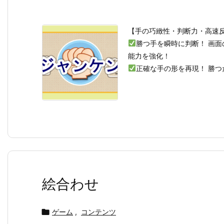
【手の巧緻性・判断力・高速
勝つ手を瞬時に判断！ 画
能力を強化！
正確な手の形を再現！ 勝つた
絵合わせ

ゲーム
,
コンテンツ