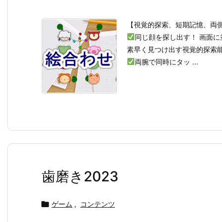
【視覚的探索、短期記憶、両
同じ顔を探し出す！ 画面
素早く見つけ出す視覚的探索
両腕で同時にタッ ...
歯磨き2023

ゲーム
,
コンテンツ