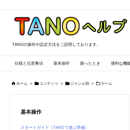
TANOの操作や設定方法をご説明しております。
仕様と注意事項
基本操作
困ったとき
便利な機

ホーム
>

コンテンツ
>

ジャンル別
>

ゲーム
基本操作
スタートガイド（TANOで遊ぶ準備）