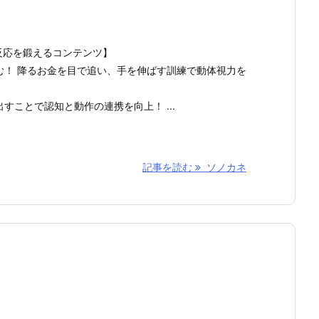
反応を鍛えるコンテンツ】
む！ 降るお金を目で追い、手を伸ばす訓練で動体視力を
すことで認知と動作の連携を向上！ ...
記事を読む
ソノカネ