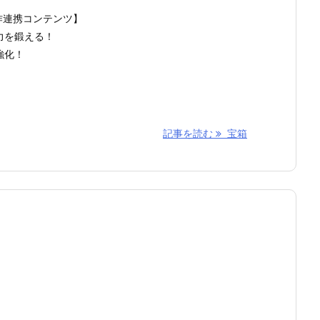
作連携コンテンツ】
力を鍛える！
強化！
記事を読む
宝箱