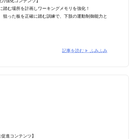
能力強化コンテンツ】
次に踏む場所を計画しワーキングメモリを強化！
！ 狙った板を正確に踏む訓練で、下肢の運動制御能力と
記事を読む
ふみふみ
性促進コンテンツ】