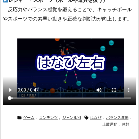
レジャー・スポーツ（ボールや道具を扱う）
反応力やバランス感覚を鍛えることで、キャッチボール
やスポーツでの素早い動きや正確な判断力が向上します。

ゲーム
,
コンテンツ
,
ジャンル別

はなび
,
バランス運動
,
上肢運動
,
体幹