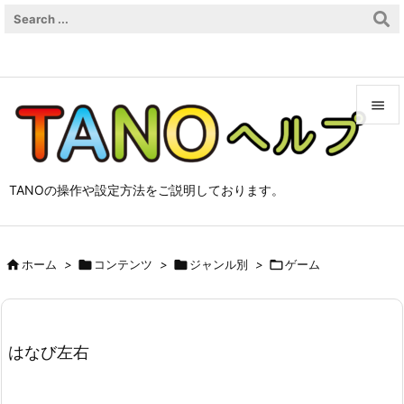


メニュ

TANOの操作や設定方法をご説明しております。
サイド

前へ

ホーム
>

コンテンツ
>

ジャンル別
>

ゲーム

次へ

検索
はなび左右