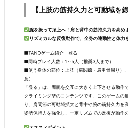
【上肢の筋持久力と可動域を
腕を振って頂上へ！肩と背中の筋持久力を高め
リズミカルな反復動作で、全身の連動性と体力
■TANOゲーム紹介：登る
■同時プレイ人数：1～5人（推奨3人まで）
■使う身体の部位：上肢（肩関節・肩甲骨周り）、体
意）
「登る」は、両腕を交互に大きく上下させる動作
クライミング型のコンテンツです。このゲームの
り、肩関節の可動域拡大と背中や腕の筋持久力を
姿勢保持力を強化し、一定リズムでの反復が動作
オススメポイント