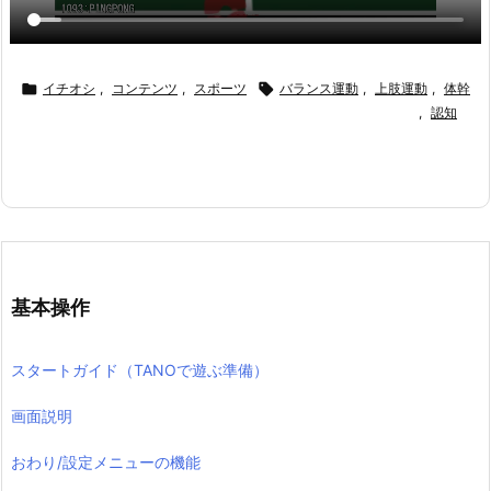

イチオシ
,
コンテンツ
,
スポーツ

バランス運動
,
上肢運動
,
体幹
,
認知
基本操作
スタートガイド（TANOで遊ぶ準備）
画面説明
おわり/設定メニューの機能