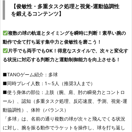
【俊敏性・多重タスク処理と視覚-運動協調性
を鍛えるコンテンツ】
複数の球の軌道とタイミングを瞬時に判断！素早い腕の
動作で全て打ち返す集中力と俊敏性を磨こう！
片手でも両手でもOK！得意なスタイルで、次々と変化す
る状況に対応する判断力と運動制御能力を向上させる！
■TANOゲーム紹介：多球
■同時プレイ人数：1～5人（推奨3人まで）
■使う身体の部位：上肢（腕、肩、肘の瞬発力とコントロ
ール）、認知（多重タスク処理、反応速度、予測、視覚-運
動協調性）、体幹（バランス）
「多球」は、名前の通り複数の球が次々と飛んでくる状況
に対し、腕を振る動作でラケットを操作し、球を打ち返し