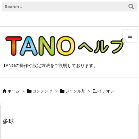


メニュ

TANOの操作や設定方法をご説明しております。
サイド

前へ

ホーム
>

コンテンツ
>

ジャンル別
>

イチオシ

次へ

検索
多球