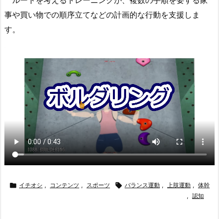
ルートを考えるトレーニングが、複数の手順を要する家
事や買い物での順序立てなどの計画的な行動を支援しま
す。

イチオシ
,
コンテンツ
,
スポーツ

バランス運動
,
上肢運動
,
体幹
,
認知