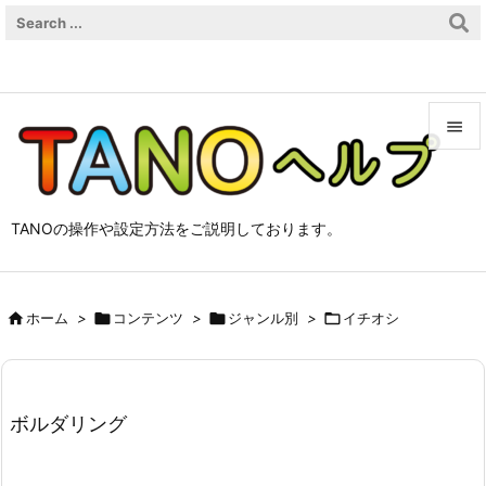


メニュ

TANOの操作や設定方法をご説明しております。
サイド

前へ

ホーム
>

コンテンツ
>

ジャンル別
>

イチオシ

次へ

検索
ボルダリング