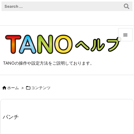


メニュ

TANOの操作や設定方法をご説明しております。
サイド

前へ

ホーム
>

コンテンツ

次へ

検索
パンチ