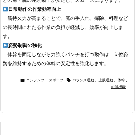
どの肩・腕の連続動作が安定し、スムーズになります。
日常動作の作業効率向上
筋持久力が高まることで、庭の手入れ、掃除、料理など
の長時間にわたる作業の負担が軽減し、効率が向上しま
す。
姿勢制御の強化
体幹を固定しながら力強くパンチを打つ動作は、立位姿
勢を維持するための体幹の安定性を強化します。

コンテンツ
,
スポーツ

バランス運動
,
上肢運動
,
体幹
,
心肺機能